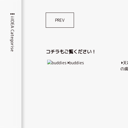
iiIDEA Categorise
投
PREV
稿
ナ
ビ
コチラもご覧ください！
ゲ
buddies
天
ー
の
シ
ョ
ン