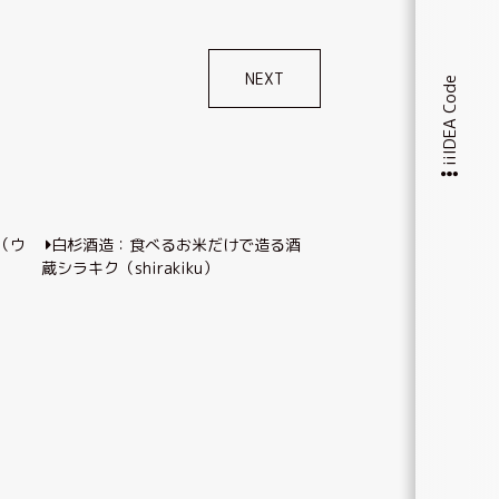
NEXT
iiIDEA Code
o（ウ
白杉酒造：食べるお米だけで造る酒
蔵シラキク（shirakiku）