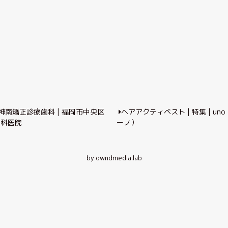
神南矯正診療歯科 | 福岡市中央区
ヘアアクティベスト | 特集 | un
歯科医院
ーノ）
by owndmedia.lab