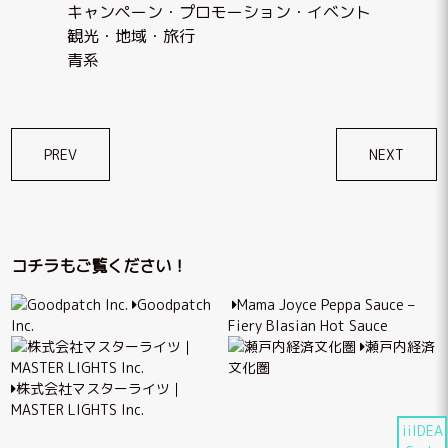
キャンペーン・プロモーション・イベント
観光・地域・旅行
青系
投
PREV
NEXT
稿
ナ
ビ
コチラもご覧ください！
ゲ
Goodpatch
Mama Joyce Peppa Sauce –
ー
Inc.
Fiery Blasian Hot Sauce
シ
瀬戸内経済
文化圏
ョ
株式会社マスターライツ｜
ン
MASTER LIGHTS Inc.
iiIDEA