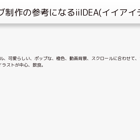
ル
、
可愛らしい
、
ポップな
、
橙色
、
動画背景
、
スクロールに合わせて
、
イラストが中心
、
飲食
。