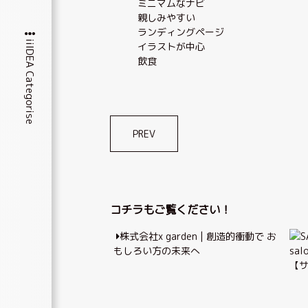
ミニマムなナビ
親しみやすい
ランディングページ
iiIDEA Categorise
イラストが中心
飲食
投
PREV
稿
ナ
ビ
コチラもご覧ください！
ゲ
株式会社x garden | 創造的衝動で お
ー
もしろい方の未来へ
sa
シ
【
ョ
ン