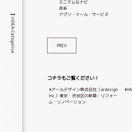
ミニマムなナビ
赤系
アプリ・ツール・サービス
iiIDEA Categorise
投
PREV
稿
ナ
ビ
コチラもご覧ください！
ゲ
アールデザイン株式会社（ardesign
HA
ー
Inc.）東京・渋谷区の新築・リフォー
シ
ム・リノベーション
ョ
ン