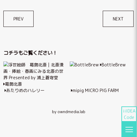
投
PREV
NEXT
稿
ナ
ビ
コチラもご覧ください！
ゲ
BottleBrew
ー
シ
葛飾北斎
ョ
あたりめのハレリー
mipig MICRO PIG FARM
ン
iiIDEA
by owndmedia.lab
Code