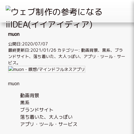
Skip
to
muon
content
公開日:2020/07/07
最終更新日:2021/01/26
カテゴリー:
動画背景
、
黒系
、
ブラ
ンドサイト
、
落ち着いた、大人っぽい
、
アプリ・ツール・サー
ビス
。
muon
動画背景
黒系
ブランドサイト
落ち着いた、大人っぽい
アプリ・ツール・サービス