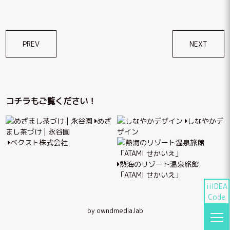
投
PREV
NEXT
稿
ナ
ビ
コチラもご覧ください！
ゲ
めざ
しなやかデ
ー
まし茶づけ | 永谷園
ザイン
シ
ベクスト株式会社
ョ
熱海のリゾート温泉旅館
ン
「ATAMI せかいえ」
iiIDEA
Code
by owndmedia.lab