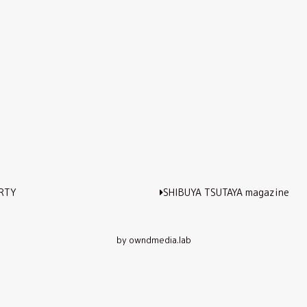
RTY
SHIBUYA TSUTAYA magazine
by owndmedia.lab