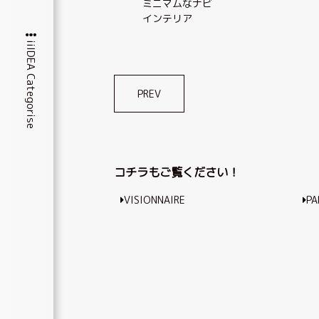
ミニマムなナビ
インテリア
iiIDEA Categorise
投
PREV
稿
ナ
ビ
コチラもご覧ください！
ゲ
VISIONNAIRE
PA
ー
シ
ョ
ン