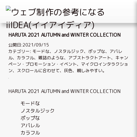
Skip
to
HARUTA 2021 AUTUMN and WINTER COLLECTION
content
公開日:2021/09/15
カテゴリー:
モードな
、
ノスタルジック
、
ポップな
、
アパレ
ル
、
カラフル
、
雑誌のような
、
アブストラクトアート
、
キャン
ペーン・プロモーション・イベント
、
マイクロインタラクショ
ン
、
スクロールに合わせて
、
灰色
、
親しみやすい
。
HARUTA 2021 AUTUMN and WINTER COLLECTION
モードな
ノスタルジック
ポップな
アパレル
カラフル