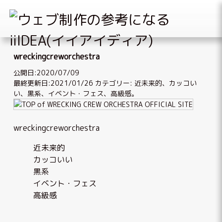
Skip
to
wreckingcreworchestra
content
公開日:2020/07/09
最終更新日:2021/01/26
カテゴリー:
近未来的
、
カッコい
い
、
黒系
、
イベント・フェス
、
高級感
。
wreckingcreworchestra
近未来的
カッコいい
黒系
イベント・フェス
高級感