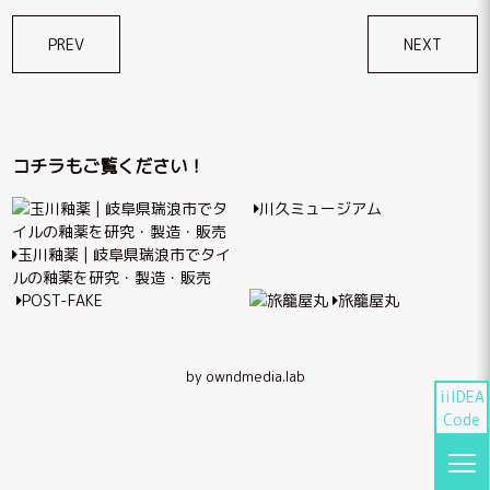
投
PREV
NEXT
稿
ナ
ビ
コチラもご覧ください！
ゲ
川久ミュージアム
ー
シ
玉川釉薬 | 岐阜県瑞浪市でタイ
ルの釉薬を研究・製造・販売
ョ
POST-FAKE
旅籠屋丸
ン
by owndmedia.lab
iiIDEA
Code