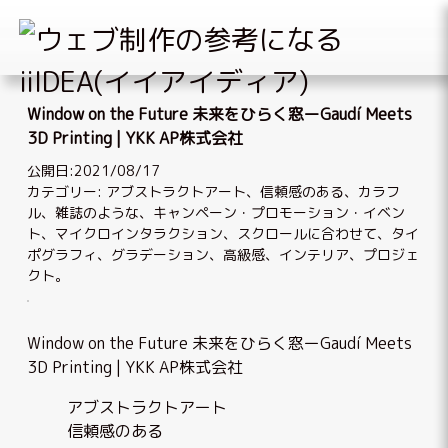
Skip
to
Window on the Future 未来をひらく窓ーGaudí Meets
content
3D Printing | YKK AP株式会社
公開日:2021/08/17
カテゴリー:
アブストラクトアート
、
信頼感のある
、
カラフ
ル
、
雑誌のような
、
キャンペーン・プロモーション・イベン
ト
、
マイクロインタラクション
、
スクロールに合わせて
、
タイ
ポグラフィ
、
グラデーション
、
高級感
、
インテリア
、
プロジェ
クト
。
Window on the Future 未来をひらく窓ーGaudí Meets
3D Printing | YKK AP株式会社
アブストラクトアート
信頼感のある