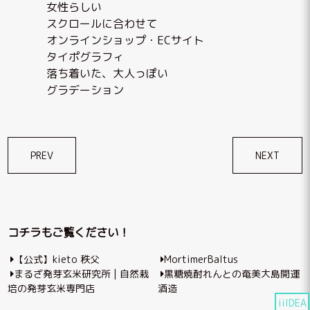
女性らしい
スクロールに合わせて
オンラインショップ・ECサイト
タイポグラフィ
落ち着いた、大人っぽい
グラデーション
投
PREV
NEXT
稿
ナ
ビ
コチラもご覧ください！
ゲ
【公式】kieto 秩父
MortimerBaltus
ー
まるざ発芽玄米研究所 | 自然栽
黒糖焼酎れんとの奄美大島開運
シ
培の発芽玄米専門店
酒造
iiIDEA
ョ