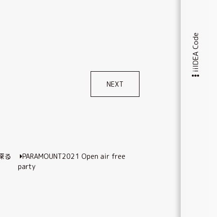
iiIDEA Code
NEXT
を探る
PARAMOUNT2021 Open air free
party