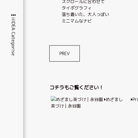
スクロールに合わせて
タイポグラフィ
落ち着いた、大人っぽい
iiIDEA Categorise
ミニマムなナビ
投
PREV
稿
ナ
ビ
コチラもご覧ください！
ゲ
めざまし
Pr
ー
茶づけ | 永谷園
シ
ョ
ン