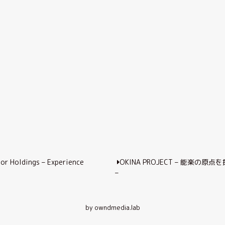
ior Holdings – Experience
OKINA PROJECT – 能楽の原点
–
by owndmedia.lab