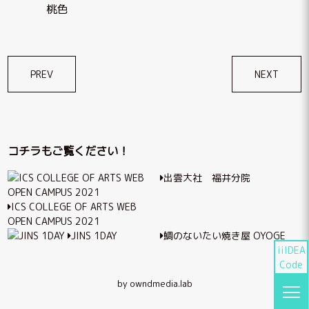
桃色
投
PREV
NEXT
稿
ナ
ビ
コチラもご覧ください！
ゲ
出雲大社 福井分院
ー
シ
ICS COLLEGE OF ARTS WEB
OPEN CAMPUS 2021
ョ
JINS 1DAY
鯛のないたい焼き屋 OYOGE
ン
iiIDEA
Code
by owndmedia.lab