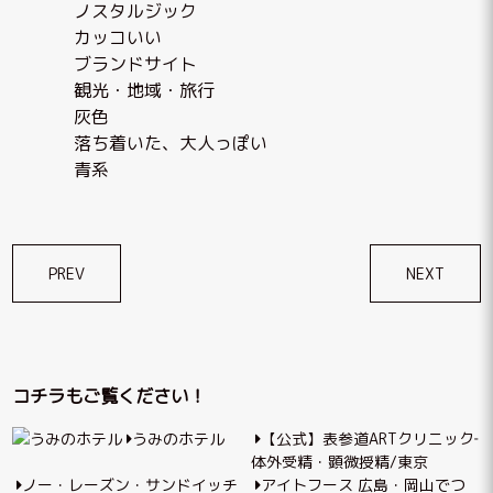
ノスタルジック
カッコいい
ブランドサイト
観光・地域・旅行
灰色
落ち着いた、大人っぽい
青系
投
PREV
NEXT
稿
ナ
ビ
コチラもご覧ください！
ゲ
うみのホテル
【公式】表参道ARTクリニック‐
ー
体外受精・顕微授精/東京
シ
ノー・レーズン・サンドイッチ
アイトフース 広島・岡山でつ