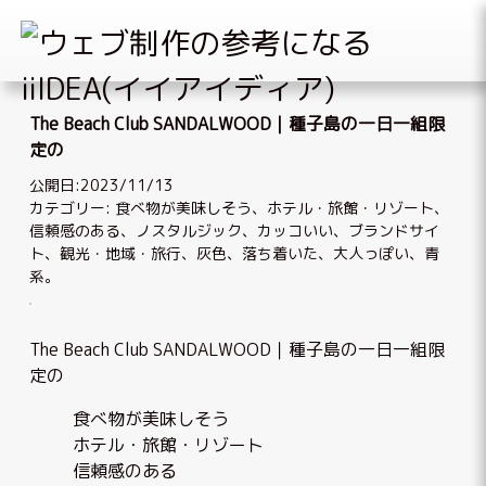
Skip
to
The Beach Club SANDALWOOD｜種子島の一日一組限
content
定の
公開日:2023/11/13
カテゴリー:
食べ物が美味しそう
、
ホテル・旅館・リゾート
、
信頼感のある
、
ノスタルジック
、
カッコいい
、
ブランドサイ
ト
、
観光・地域・旅行
、
灰色
、
落ち着いた、大人っぽい
、
青
系
。
The Beach Club SANDALWOOD｜種子島の一日一組限
定の
食べ物が美味しそう
ホテル・旅館・リゾート
信頼感のある