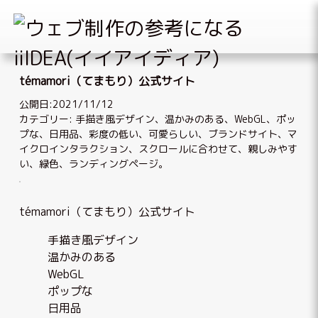
Skip
to
témamori（てまもり）公式サイト
content
公開日:2021/11/12
カテゴリー:
手描き風デザイン
、
温かみのある
、
WebGL
、
ポッ
プな
、
日用品
、
彩度の低い
、
可愛らしい
、
ブランドサイト
、
マ
イクロインタラクション
、
スクロールに合わせて
、
親しみやす
い
、
緑色
、
ランディングページ
。
témamori（てまもり）公式サイト
手描き風デザイン
温かみのある
WebGL
ポップな
日用品