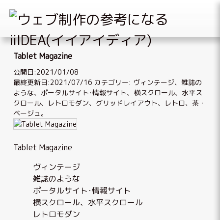
Skip
to
Tablet Magazine
content
公開日:2021/01/08
最終更新日:2021/07/16
カテゴリー:
ヴィンテージ
、
雑誌の
ような
、
ポータルサイト･情報サイト
、
横スクロール、水平ス
クロール
、
レトロモダン
、
グリッドレイアウト
、
レトロ
、
茶・
ベージュ
。
Tablet Magazine
ヴィンテージ
雑誌のような
ポータルサイト･情報サイト
横スクロール、水平スクロール
レトロモダン