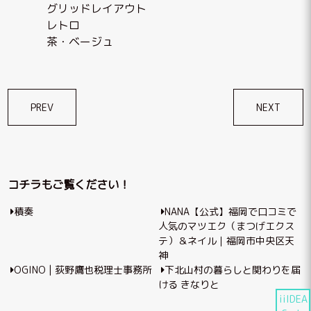
グリッドレイアウト
レトロ
茶・ベージュ
投
PREV
NEXT
稿
ナ
ビ
コチラもご覧ください！
ゲ
積奏
NANA【公式】福岡で口コミで
ー
人気のマツエク（まつげエクス
シ
テ）＆ネイル｜福岡市中央区天
神
ョ
OGINO | 荻野鷹也税理士事務所
下北山村の暮らしと関わりを届
ン
ける きなりと
iiIDEA