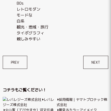
80s
レトロモダン
モードな
白系
観光・地域・旅行
タイポグラフィ
親しみやすい
投
PREV
NEXT
稿
ナ
ビ
コチラもご覧ください！
ゲ
レバレ
採用情報｜ヤマトプロテック株
ー
ジーズ株式会社
式会社
シ
火山家（てびやまや）河文伝承
夢見るカラーアイメイク