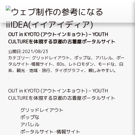
Skip
to
OUT in KYOTO (アウトインキョウト) – YOUTH
content
CULTUREを体現する京都の古着屋ポータルサイト
公開日:2021/08/23
カテゴリー:
グリッドレイアウト
、
ポップな
、
アパレル
、
ポー
タルサイト･情報サイト
、
80s
、
レトロモダン
、
モードな
、
白
系
、
観光・地域・旅行
、
タイポグラフィ
、
親しみやすい
。
OUT in KYOTO (アウトインキョウト) – YOUTH
CULTUREを体現する京都の古着屋ポータルサイト
グリッドレイアウト
ポップな
アパレル
ポータルサイト･情報サイト