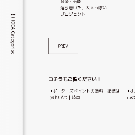
音楽・芸能
落ち着いた、大人っぽい
プロジェクト
iiIDEA Categorise
投
PREV
稿
ナ
ビ
コチラもご覧ください！
ゲ
ポーターズペイントの塗料・塗装は
オ
ー
㈱ Ks Art｜岐阜
市
シ
ョ
ン