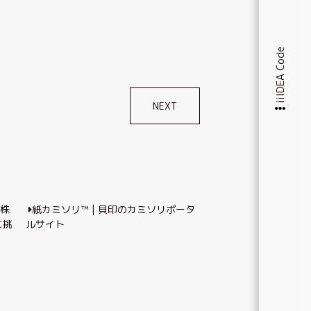
iiIDEA Code
NEXT
ス株
紙カミソリ™ | 貝印のカミソリポータ
に挑
ルサイト