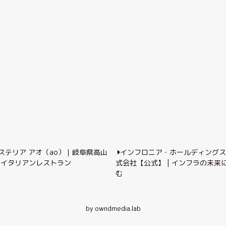
ステリア アオ（ao）｜岐阜県高山
インフロニア・ホールディング
のイタリアンレストラン
式会社【公式】 | インフラの未来
む
by owndmedia.lab