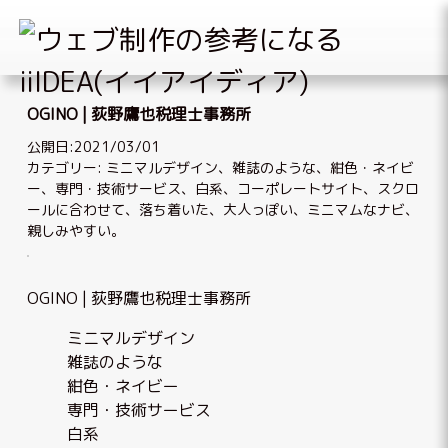
Skip
to
OGINO | 荻野鷹也税理士事務所
content
公開日:2021/03/01
カテゴリー:
ミニマルデザイン
、
雑誌のような
、
紺色・ネイビ
ー
、
専門・技術サービス
、
白系
、
コーポレートサイト
、
スクロ
ールに合わせて
、
落ち着いた、大人っぽい
、
ミニマムなナビ
、
親しみやすい
。
OGINO | 荻野鷹也税理士事務所
ミニマルデザイン
雑誌のような
紺色・ネイビー
専門・技術サービス
白系