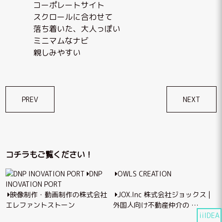
コーポレートサイト
スクロールに合わせて
落ち着いた、大人っぽい
ミニマムなナビ
親しみやすい
投
PREV
NEXT
稿
ナ
ビ
コチラもご覧ください！
ゲ
DNP
OWLS CREATION
ー
INOVATION PORT
シ
映像制作・動画制作の株式会社
JOX.Inc 株式会社ジョックス |
エレファントストーン
外国人向け不動産仲介の …
ョ
iiIDEA