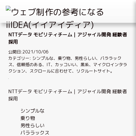
Skip
to
NTTデータ モビリティチーム｜アジャイル開発 経験者
content
採用
公開日:2021/10/06
カテゴリー:
シンプルな
、
乗り物
、
男性らしい
、
パララック
ス
、
信頼感のある
、
IT
、
カッコいい
、
黒系
、
マイクロインタラ
クション
、
スクロールに合わせて
、
リクルートサイト
。
NTTデータ モビリティチーム｜アジャイル開発 経験者
採用
シンプルな
乗り物
男性らしい
パララックス