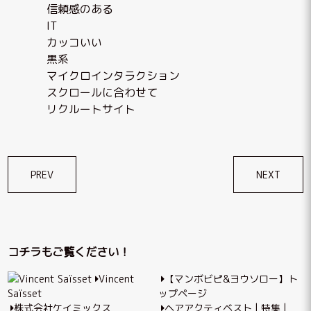
信頼感のある
IT
カッコいい
黒系
マイクロインタラクション
スクロールに合わせて
リクルートサイト
投
PREV
NEXT
稿
ナ
ビ
コチラもご覧ください！
ゲ
Vincent
【マンボビピ&ヨウソロー】ト
ー
Saïsset
ップページ
シ
株式会社ケイミックス
ヘアアクティベスト | 特集 |