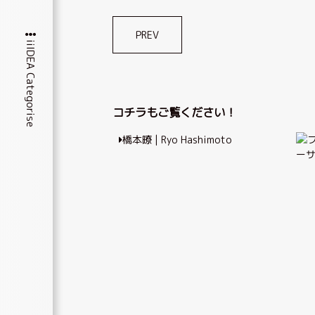
投
PREV
iiIDEA Categorise
稿
ナ
ビ
コチラもご覧ください！
ゲ
橋本暸 | Ryo Hashimoto
ー
ー
シ
ョ
ン