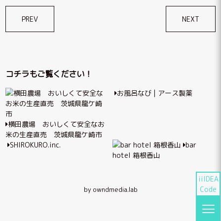
投
PREV
NEXT
稿
ナ
ビ
コチラもご覧ください！
ゲ
お風呂なび | アース製薬
ー
シ
横田農場 おいしくて安全なお
ョ
米の生産直売 茨城県龍ケ崎市
ン
SHIROKURO.inc.
bar
hotel 箱根香山
iiIDEA
Code
by owndmedia.lab