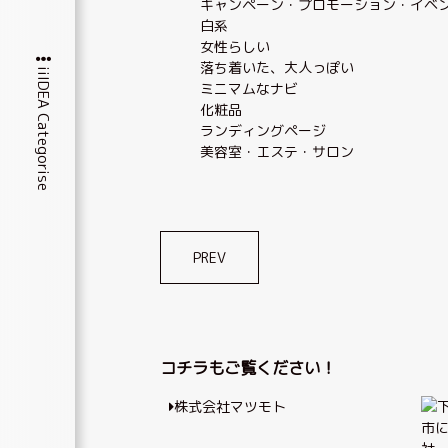
キャンペーン・プロモーション・イベ
白系
女性らしい
落ち着いた、大人っぽい
iiIDEA Categorise
ミニマムなナビ
化粧品
ランディングページ
美容室・エステ・サロン
投
PREV
稿
ナ
ビ
コチラもご覧ください！
ゲ
株式会社マツモト
ー
シ