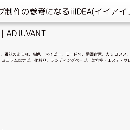
ADJUVANT
ジ
、
雑誌のような
、
紺色・ネイビー
、
モードな
、
動画背景
、
カッコいい
、
ミニマムなナビ
、
化粧品
、
ランディングページ
、
美容室・エステ・サ