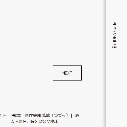
iiIDEA Code
NEXT
サイト
熊本・料理谷邸 葛籠（つづら）｜ 過
去～現在、時をつなぐ寝床