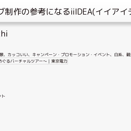
chi
景
、
カッコいい
、
キャンペーン・プロモーション・イベント
、
白系
、
観
ント