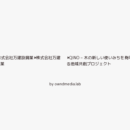
株式会社万建
QINO – 木の新しい使いみちを発
興業
る地域共創プロジェクト
by owndmedia.lab