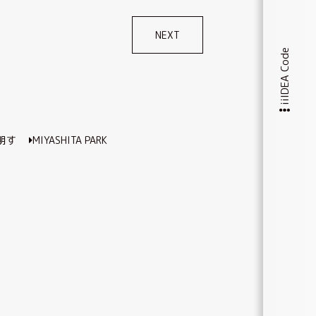
NEXT
iiIDEA Code
明す
MIYASHITA PARK