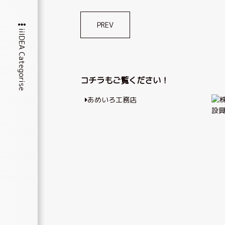
投
PREV
iiIDEA Categorise
稿
ナ
ビ
コチラもご覧ください！
ゲ
あめいろ工務店
ー
設
シ
ョ
ン