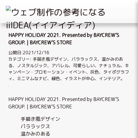
Skip
to
HAPPY HOLIDAY 2021. Presented by BAYCREW’S
content
GROUP. | BAYCREW’S STORE
公開日:2021/12/16
カテゴリー:
手描き風デザイン
、
パララックス
、
温かみのあ
る
、
ノスタルジック
、
アパレル
、
可愛らしい
、
ナチュラル
、
キ
ャンペーン・プロモーション・イベント
、
灰色
、
タイポグラフ
ィ
、
ミニマムなナビ
、
緑色
、
イラストが中心
、
インテリア
。
HAPPY HOLIDAY 2021. Presented by BAYCREW’S
GROUP. | BAYCREW’S STORE
手描き風デザイン
パララックス
温かみのある