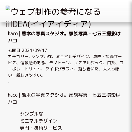
Skip
to
haco | 熊本の写真スタジオ。家族写真・七五三撮影は
content
ハコ
公開日:2021/09/17
カテゴリー:
シンプルな
、
ミニマルデザイン
、
専門・技術サー
ビス
、
信頼感のある
、
モノトーン
、
ノスタルジック
、
白系
、
コ
ーポレートサイト
、
タイポグラフィ
、
落ち着いた、大人っぽ
い
、
親しみやすい
。
haco | 熊本の写真スタジオ。家族写真・七五三撮影は
ハコ
シンプルな
ミニマルデザイン
専門・技術サービス