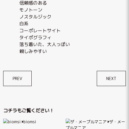
信頼感のある
モノトーン
ノスタルジック
白系
コーポレートサイト
タイポグラフィ
落ち着いた、大人っぽい
親しみやすい
投
PREV
NEXT
稿
ナ
ビ
コチラもご覧ください！
ゲ
biomsi
ザ・メー
ー
プルマニア