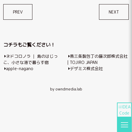
投
PREV
NEXT
稿
ナ
ビ
コチラもご覧ください！
ゲ
ネドコロノラ ｜ 島のはじっ
燕三条製包丁の藤次郎株式会社
ー
こ、小さな港で暮らす宿
| TOJIRO JAPAN
シ
apple-nagano
デザミス株式会社
ョ
ン
by owndmedia.lab
iiIDEA
Code