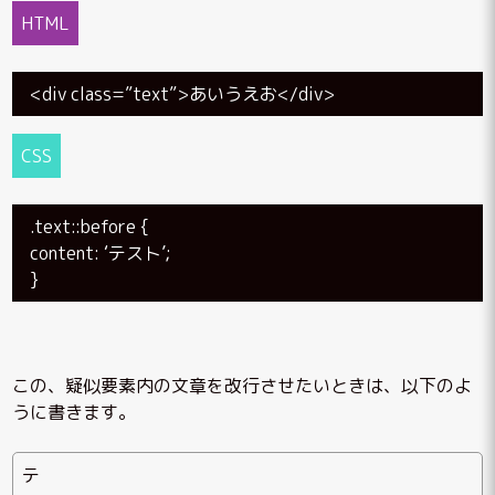
HTML
<div class=”text”>あいうえお</div>
CSS
.text::before {
content: ‘テスト’;
}
この、疑似要素内の文章を改行させたいときは、以下のよ
うに書きます。
テ