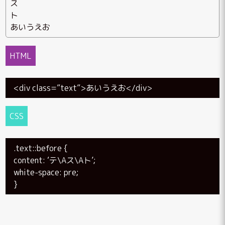
ス
ト
あいうえお
HTML
<div class=”text”>あいうえお</div>
CSS
.text::before {
content: ‘テ\Aス\Aト’;
white-space: pre;
}