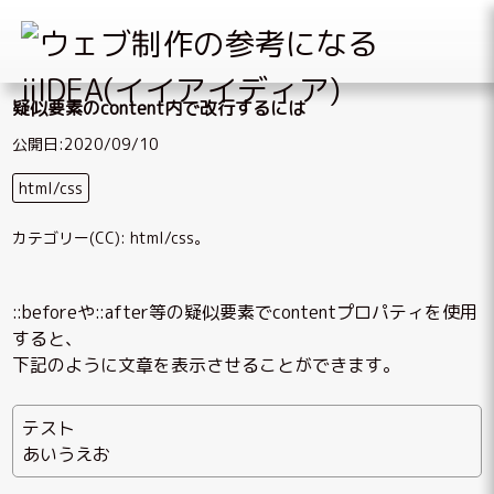
Skip
疑似要素のcontent内で改行するには
to
content
公開日:2020/09/10
html/css
カテゴリー(CC):
html/css
。
::beforeや::after等の疑似要素でcontentプロパティを使用
すると、
下記のように文章を表示させることができます。
テスト
あいうえお