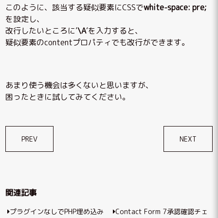
このように、該当する疑似要素にCSSで
white-space: pre;
を設定し、
改行したいところに’
\A
‘を入力すると、
疑似要素のcontentプロパティでも改行ができます。
あまり使う機会は多くないと思いますが、
困ったときに試してみてください。
投
PREV
NEXT
稿
ナ
ビ
関連記事
ゲ
プラグインなしでPHP埋め込み
Contact Form 7承認確認チェ
ー