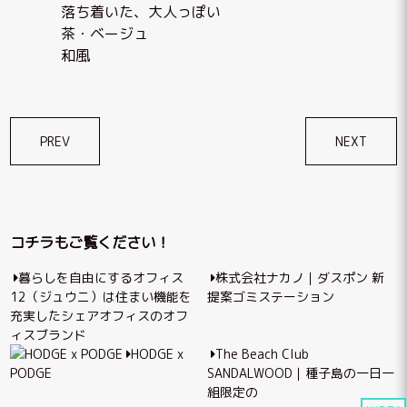
落ち着いた、大人っぽい
茶・ベージュ
和風
投
PREV
NEXT
稿
ナ
ビ
コチラもご覧ください！
ゲ
暮らしを自由にするオフィス
株式会社ナカノ｜ダスポン 新
ー
12（ジュウニ）は住まい機能を
提案ゴミステーション
シ
充実したシェアオフィスのオフ
ィスブランド
ョ
HODGE x
The Beach Club
ン
PODGE
SANDALWOOD｜種子島の一日一
組限定の