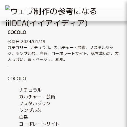
Skip
to
COCOLO
content
公開日:2024/01/19
カテゴリー:
ナチュラル
、
カルチャー・芸術
、
ノスタルジッ
ク
、
シンプルな
、
白系
、
コーポレートサイト
、
落ち着いた、大
人っぽい
、
茶・ベージュ
、
和風
。
COCOLO
ナチュラル
カルチャー・芸術
ノスタルジック
シンプルな
白系
コーポレートサイト