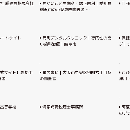
社 雅建設株式会社
さかいこども歯科・矯正歯科｜愛知県
TIER
稲沢市の小児専門歯医者 …
ルートサイト
元町デンタルクリニック｜専門性の高
保健
い歯科治療｜岐阜市
グ｜
式サイト】高松市
星の歯科｜大阪市中央区谷町六丁目駅
こび
医者
の歯医者
津川
高等学校
清家巧貴税理士事務所
阿蘇
のプラ