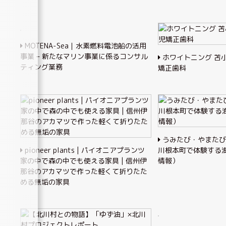
MOTENA-Sea｜水素燃料電池船の活用
事業 – 新たなマリン事業に係るコンサル
ホワイトニング 苫小
ティング業務
矯正歯科
うみたび・やまたび
pioneer plants | パイオニアプランツ
川根本町で体験する
家の中で森の中でも使える家具 | 信州伊
情報）
那谷のアカマツで作った軽くて折りたた
める無垢の家具