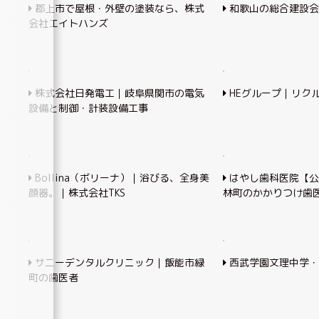
郡上市で屋根・外壁の塗装なら、株式
和歌山の総合建設会
会社エイトハンズ
株式会社日発電工｜岐阜県関市の電気
HEグループ｜リク
設備と制御・計装設備工事
Bollina（ボリーナ）｜浴びる、全身美
はやし歯科医院【公
顔器。｜株式会社TKS
林町のかかりつけ歯
サニーデンタルクリニック｜飯能市緑
西武学園文理中学・
町の歯医者