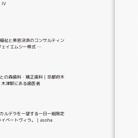
 IV
福祉と美容決済のコンサルティン
ジェイエムシー株式 …
との森歯科・矯正歯科｜京都府木
・木津駅にある歯医者
カルデラを一望する一日一組限定
イベートヴィラ。｜asoha