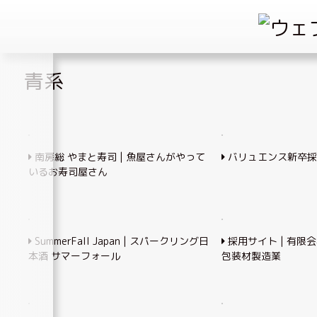
Skip
青系
to
content
南房総 やまと寿司 | 魚屋さんがやって
バリュエンス新卒採
いるお寿司屋さん
SummerFall Japan | スパークリング日
採用サイト | 有限会社
本酒 サマーフォール
包装材製造業