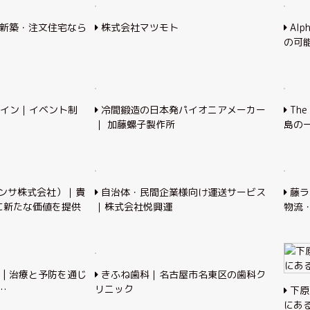
の新築・注文住宅なら
株式会社マツモト
Alp
の可
イン｜イベント制
冷間鍛造の日本発パイオニアメーカー
The
｜ 加藤螺子製作所
島の
レンサ株式会社）｜貴
自治体・民間企業様向け運送サービス
藤ラ
に新たな価値を提供
｜株式会社悦興運
物流
| 治療と予防を通じ
きふね歯科｜名古屋市名東区の歯科ク
…
リニック
下原
にあ