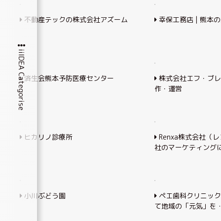
不動産テックの株式会社アズーム
幸保工務店 | 熊本
iiIDEA Categorise
済生会熊本予防医療センター
株式会社エフ・ブレ
作・運営
ヒカリノ診療所
Renxa株式会社（
社のマーケティング
小川ぶどう園
ペエ歯科クリニック 
て地域の「元気」を 