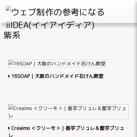
Skip
紫系
to
content
16SOAP｜大阪のハンドメイド石けん教室
Creaimo ＜クリーモ＞｜壺芋ブリュレ＆蜜芋ブリュ
レ