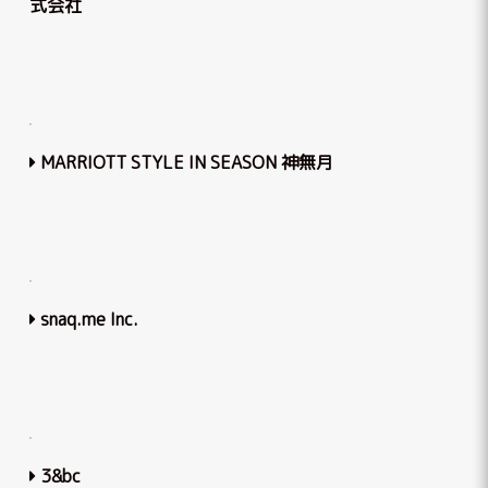
式会社
MARRIOTT STYLE IN SEASON 神無月
snaq.me Inc.
3&bc