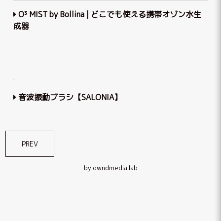
O³ MIST by Bollina | どこでも使える携帯オゾン水生
成器
音波振動ブラシ【SALONIA】
投
PREV
稿
by owndmedia.lab
ナ
ビ
ゲ