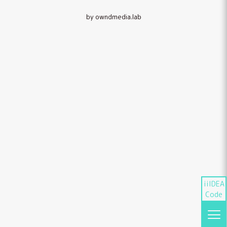
by owndmedia.lab
iiIDEA
Code