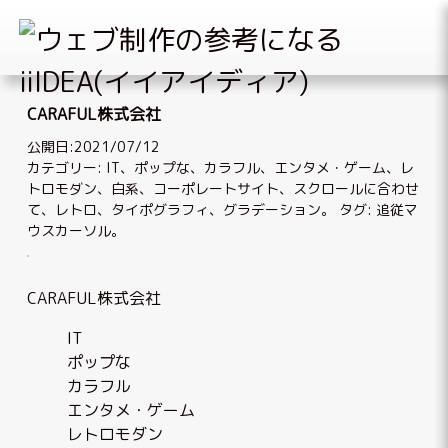
Skip
to
CARAFUL株式会社
content
公開日:2021/07/12
カテゴリー:
IT
、
ポップな
、
カラフル
、
エンタメ・ゲーム
、
レ
トロモダン
、
白系
、
コーポレートサイト
、
スクロールに合わせ
て
、
レトロ
、
タイポグラフィ
、
グラデーション
。 タグ:
追従マ
ウスカーソル
。
CARAFUL株式会社
IT
ポップな
カラフル
エンタメ・ゲーム
レトロモダン