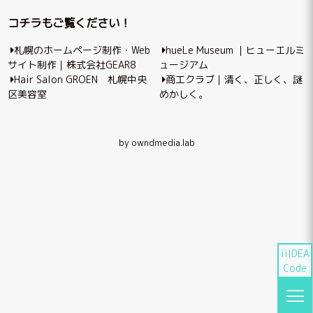
ビ
コチラもご覧ください！
ゲ
札幌のホームページ制作・Web
hueLe Museum ｜ヒューエルミ
ー
サイト制作｜株式会社GEAR8
ュージアム
シ
Hair Salon GROEN 札幌中央
商工クラブ｜清く、正しく、謎
区美容室
めかしく。
ョ
ン
by owndmedia.lab
iiIDEA
Code