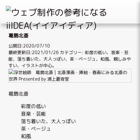
Skip
to
葛飾北斎
content
公開日:2020/07/10
最終更新日:2021/01/26
カテゴリー:
彩度の低い
、
音楽・芸
能
、
落ち着いた、大人っぽい
、
茶・ベージュ
、
和風
、
親しみや
すい
、
イラストが中心
。
葛飾北斎
彩度の低い
音楽・芸能
落ち着いた、大人っぽい
茶・ベージュ
和風