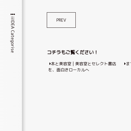
iiIDEA Categorise
投
PREV
稿
ナ
ビ
コチラもご覧ください！
ゲ
本と美容室 | 美容室とセレクト書店
ま
ー
を、面白きローカルへ
シ
ョ
ン