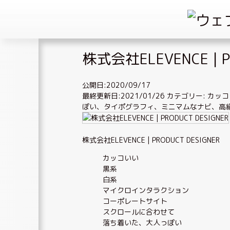
Skip
株式会社ELEVENCE | P
to
content
公開日:2020/09/17
最終更新日:2021/01/26
カテゴリー:
カッコ
ぽい
、
タイポグラフィ
、
ミニマムなナビ
、
高
株式会社ELEVENCE | PRODUCT DESIGNER
カッコいい
黒系
白系
マイクロインタラクション
コーポレートサイト
スクロールに合わせて
落ち着いた、大人っぽい