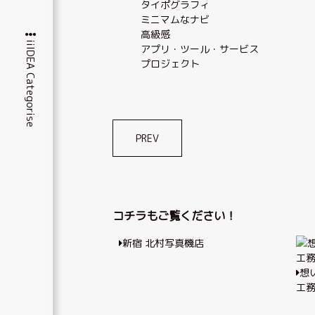
タイポグラフィ
ミニマムなナビ
高級感
iiIDEA Categorise
アプリ・ツール・サービス
プロジェクト
投
PREV
稿
ナ
ビ
コチラもご覧ください！
ゲ
新宿 北村写真機店
ー
シ
想
工
ョ
ン