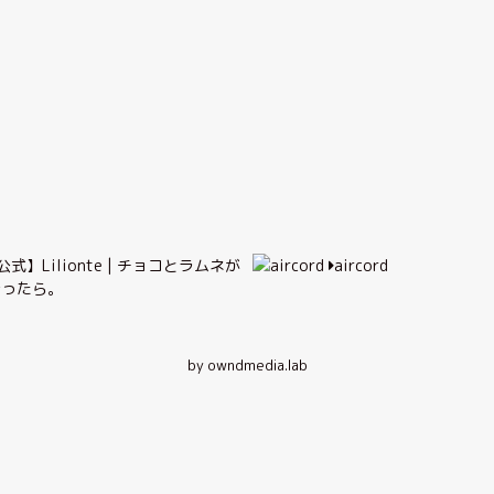
公式】Lilionte | チョコとラムネが
aircord
逢ったら。
by owndmedia.lab