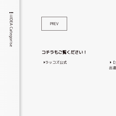
iiIDEA Categorise
投
PREV
稿
ナ
ビ
コチラもご覧ください！
ゲ
ラッコズ公式
【
ー
出
シ
ョ
ン