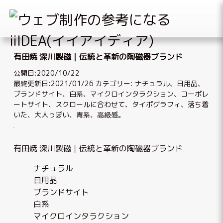
Skip
to
有田焼 深川製磁｜伝統と革新の陶磁器ブランド
content
公開日:2020/10/22
最終更新日:2021/01/26
カテゴリー:
ナチュラル
、
日用品
、
ブランドサイト
、
白系
、
マイクロインタラクション
、
コーポレ
ートサイト
、
スクロールに合わせて
、
タイポグラフィ
、
落ち着
いた、大人っぽい
、
青系
、
高級感
。
有田焼 深川製磁｜伝統と革新の陶磁器ブランド
ナチュラル
日用品
ブランドサイト
白系
マイクロインタラクション