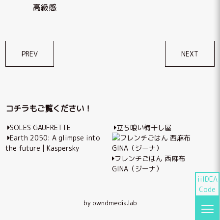
高級感
投
PREV
NEXT
稿
ナ
ビ
コチラもご覧ください！
ゲ
SOLES GAUFRETTE
立ち喰い梅干し屋
ー
Earth 2050: A glimpse into
シ
the future | Kaspersky
フレンチごはん 西麻布
ョ
GINA（ジーナ）
ン
iiIDEA
Code
by owndmedia.lab