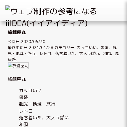
Skip
to
旅籠屋丸
content
公開日:2020/05/30
最終更新日:2021/01/28
カテゴリー:
カッコいい
、
黒系
、
観
光・地域・旅行
、
レトロ
、
落ち着いた、大人っぽい
、
和風
、
高
級感
。
旅籠屋丸
カッコいい
黒系
観光・地域・旅行
レトロ
落ち着いた、大人っぽい
和風