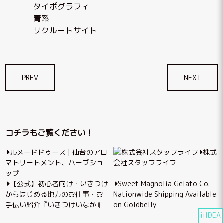
タイポグラフィ
青系
リクルートサイト
投
PREV
NEXT
稿
ナ
ビ
コチラもご覧ください！
ゲ
ルメードドゥース | 仙台のアロ
株式
ー
マトリートメント、ハーブショ
会社スタッフライフ
シ
ップ
【公式】初心者向け・いきつけ
Sweet Magnolia Gelato Co. –
ョ
からはじめる地方のお仕事・お
Nationwide Shipping Available
ン
手伝い紹介『いきつけいなか』
on Goldbelly
iiIDEA