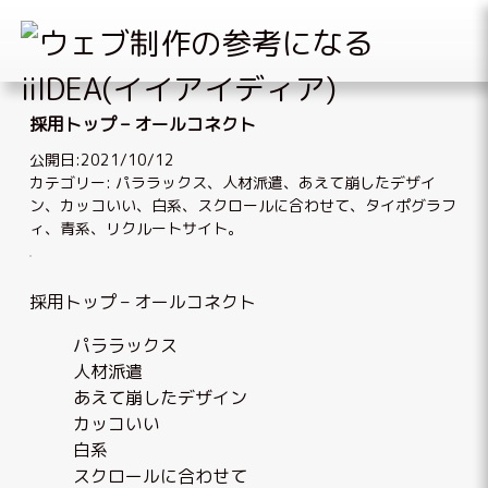
Skip
to
採用トップ – オールコネクト
content
公開日:2021/10/12
カテゴリー:
パララックス
、
人材派遣
、
あえて崩したデザイ
ン
、
カッコいい
、
白系
、
スクロールに合わせて
、
タイポグラフ
ィ
、
青系
、
リクルートサイト
。
採用トップ – オールコネクト
パララックス
人材派遣
あえて崩したデザイン
カッコいい
白系
スクロールに合わせて