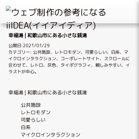
Skip
to
幸福湯 | 和歌山市にある小さな銭湯
content
公開日:2021/01/29
カテゴリー:
公共施設
、
レトロモダン
、
可愛らしい
、
白系
、
マ
イクロインタラクション
、
コーポレートサイト
、
スクロールに
合わせて
、
レトロ
、
灰色
、
タイポグラフィ
、
親しみやすい
、
イ
ラストが中心
。
幸福湯 | 和歌山市にある小さな銭湯
公共施設
レトロモダン
可愛らしい
白系
マイクロインタラクション