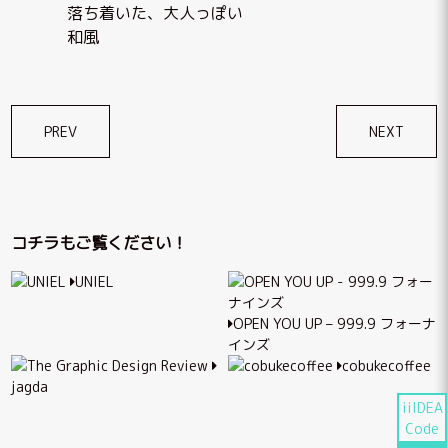
落ち着いた、大人っぽい
和風
投
PREV
NEXT
稿
ナ
ビ
コチラもご覧ください！
ゲ
UNIEL
ー
シ
OPEN YOU UP – 999.9 フォーナ
インズ
ョ
cobukecoffee
ン
jagda
iiIDEA
Code