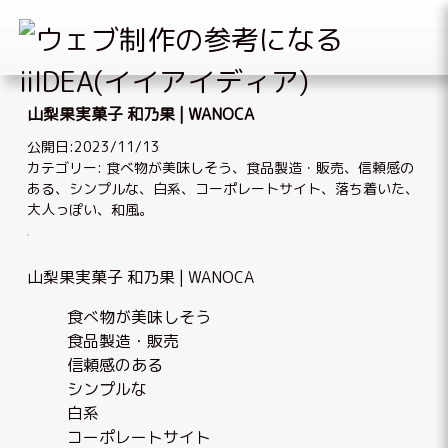
Skip
to
山梨果実菓子 和乃果 | WANOCA
content
公開日:2023/11/13
カテゴリー:
食べ物が美味しそう
、
食品製造・販売
、
信頼感の
ある
、
シンプルな
、
白系
、
コーポレートサイト
、
落ち着いた、
大人っぽい
、
和風
。
山梨果実菓子 和乃果 | WANOCA
食べ物が美味しそう
食品製造・販売
信頼感のある
シンプルな
白系
コーポレートサイト