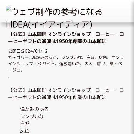
Skip
to
【公式】山本珈琲 オンラインショップ｜コーヒー・コ
content
ーヒーギフトの通販は1950年創業の山本珈琲
公開日:2024/01/12
カテゴリー:
温かみのある
、
シンプルな
、
白系
、
灰色
、
オンラ
インショップ・ECサイト
、
落ち着いた、大人っぽい
、
茶・ベ
ージュ
。
【公式】山本珈琲 オンラインショップ｜コーヒー・コ
ーヒーギフトの通販は1950年創業の山本珈琲
温かみのある
シンプルな
白系
灰色