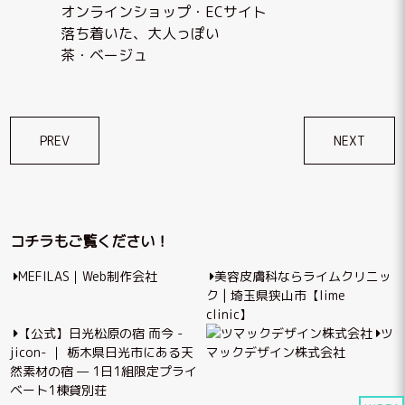
オンラインショップ・ECサイト
落ち着いた、大人っぽい
茶・ベージュ
投
PREV
NEXT
稿
ナ
ビ
コチラもご覧ください！
ゲ
MEFILAS｜Web制作会社
美容皮膚科ならライムクリニッ
ー
ク | 埼玉県狭山市【lime
シ
clinic】
【公式】日光松原の宿 而今 -
ツ
ョ
jicon- ｜ 栃木県日光市にある天
マックデザイン株式会社
ン
然素材の宿 — 1日1組限定プライ
ベート1棟貸別荘