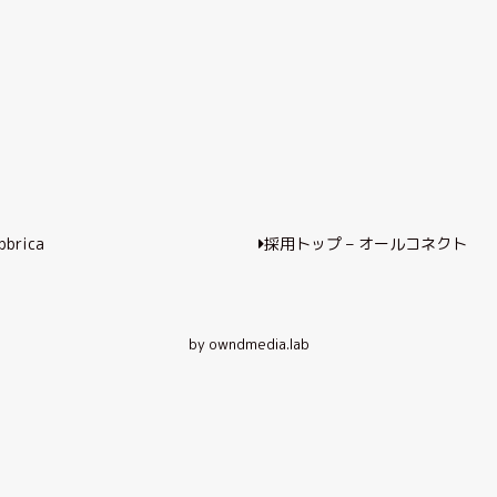
bbrica
採用トップ – オールコネクト
by owndmedia.lab