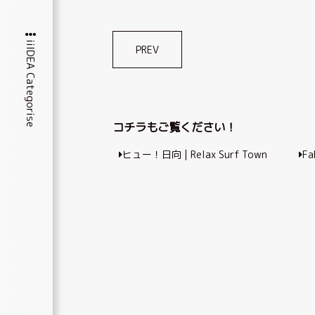
iiIDEA Categorise
投
PREV
稿
ナ
ビ
コチラもご覧ください！
ゲ
ヒュー！日向 | Relax Surf Town
Fa
ー
シ
ョ
ン