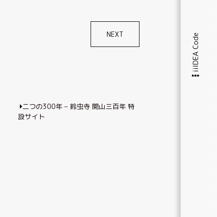
NEXT
iiIDEA Code
二つの300年 – 鈴虫寺 開山三百年 特
設サイト