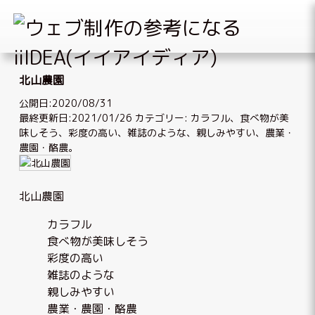
Skip
to
北山農園
content
公開日:2020/08/31
最終更新日:2021/01/26
カテゴリー:
カラフル
、
食べ物が美
味しそう
、
彩度の高い
、
雑誌のような
、
親しみやすい
、
農業・
農園・酪農
。
北山農園
カラフル
食べ物が美味しそう
彩度の高い
雑誌のような
親しみやすい
農業・農園・酪農