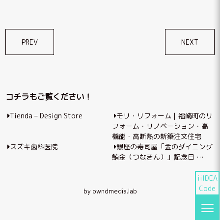
投
PREV
NEXT
稿
ナ
ビ
コチラもご覧ください！
ゲ
Tienda – Design Store
モリ・リフォーム｜福崎町のリ
ー
フォーム・リノベーション・高
シ
機能・高断熱の新築注文住宅
スズキ歯科医院
銀座の寿司屋「金のダイニング
ョ
鮪金（つなきん）」記念日 …
ン
iiIDEA
Code
by owndmedia.lab