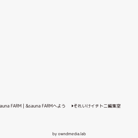
auna FARM | &sauna FARMヘよう
それいけイチトニ編集室
そ
by owndmedia.lab