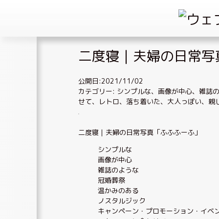
Skip
二度寝｜夫婦の日常写
to
content
公開日:2021/11/02
カテゴリー:
シンプルな
、
画像が中心
、
雑誌
せて
、
レトロ
、
落ち着いた、大人っぽい
、
親
二度寝｜夫婦の日常写真「ふふふーふ」
シンプルな
画像が中心
雑誌のような
冠婚葬祭
温かみのある
ノスタルジック
キャンペーン・プロモーション・イベ