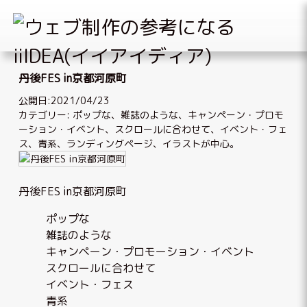
Skip
to
丹後FES in京都河原町
content
公開日:2021/04/23
カテゴリー:
ポップな
、
雑誌のような
、
キャンペーン・プロモ
ーション・イベント
、
スクロールに合わせて
、
イベント・フェ
ス
、
青系
、
ランディングページ
、
イラストが中心
。
丹後FES in京都河原町
ポップな
雑誌のような
キャンペーン・プロモーション・イベント
スクロールに合わせて
イベント・フェス
青系