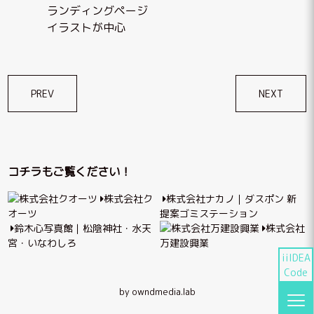
ランディングページ
イラストが中心
投
PREV
NEXT
稿
ナ
ビ
コチラもご覧ください！
ゲ
株式会社ク
株式会社ナカノ｜ダスポン 新
ー
オーツ
提案ゴミステーション
シ
鈴木心写真館｜松陰神社・水天
株式会社
宮・いなわしろ
万建設興業
ョ
iiIDEA
ン
Code
by owndmedia.lab