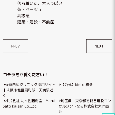
落ち着いた、大人っぽい
茶・ベージュ
高級感
建築・建設・不動産
投
PREV
NEXT
稿
ナ
ビ
コチラもご覧ください！
ゲ
佐藤内科クリニック採用サイト
【公式】kieto 秩父
ー
｜大阪市北区扇町駅・天満駅近
シ
く
株式会社 丸イ佐藤海産｜Marui
埼玉県・東京都で総合建設コン
ョ
Sato Kaisan Co.,Ltd.
サルタントなら株式会社大洋画
ン
地