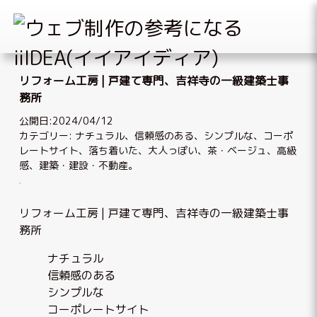
Skip
to
リフォーム工房 | 戸建て専門、吉祥寺の一級建築士事
content
務所
公開日:2024/04/12
カテゴリー:
ナチュラル
、
信頼感のある
、
シンプルな
、
コーポ
レートサイト
、
落ち着いた、大人っぽい
、
茶・ベージュ
、
高級
感
、
建築・建設・不動産
。
リフォーム工房 | 戸建て専門、吉祥寺の一級建築士事
務所
ナチュラル
信頼感のある
シンプルな
コーポレートサイト